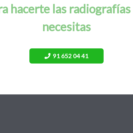
a hacerte las radiografías
necesitas
91 652 04 41