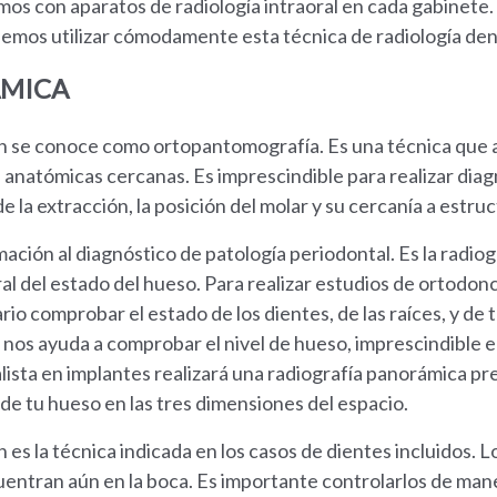
os con aparatos de radiología intraoral en cada gabinete.
emos utilizar cómodamente esta técnica de radiología den
ÁMICA
n se conoce como ortopantomografía. Es una técnica que a
s anatómicas cercanas. Es imprescindible para realizar diag
 de la extracción, la posición del molar y su cercanía a estr
ión al diagnóstico de patología periodontal. Es la radio
ral del estado del hueso. Para realizar estudios de ortod
rio comprobar el estado de los dientes, de las raíces, y de
a nos ayuda a comprobar el nivel de hueso, imprescindible 
alista en implantes realizará una radiografía panorámica p
e tu hueso en las tres dimensiones del espacio.
es la técnica indicada en los casos de dientes incluidos. L
cuentran aún en la boca. Es importante controlarlos de man