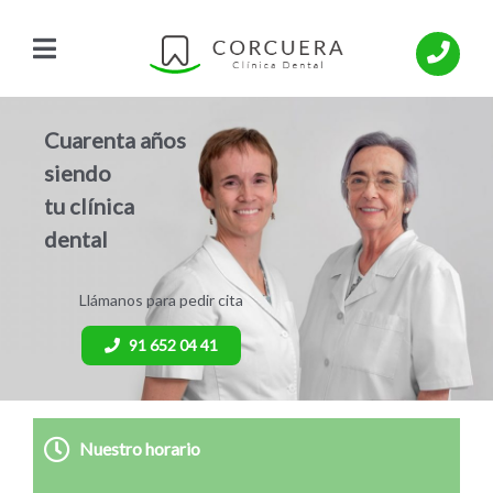
Skip
to
content
Cuarenta años
siendo
tu clínica
dental
Llámanos para pedir cita
91 652 04 41
Nuestro horario