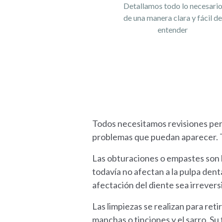
Detallamos todo lo necesari
de una manera clara y fácil d
entender
Todos necesitamos revisiones peri
problemas que puedan aparecer. T
Las obturaciones o empastes son l
todavía no afectan a la pulpa denta
afectación del diente sea irrevers
Las limpiezas se realizan para ret
manchas o tinciones y el sarro. Su 