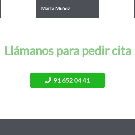
Marta Muñoz
Llámanos para pedir cita
91 652 04 41