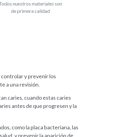
Todos nuestros materiales son
de primera calidad
controlar y prevenir los
e a una revisión.
an caries, cuando estas caries
caries antes de que progresen y la
ados, como la placa bacteriana, las
salud, y prevenir la aparición de